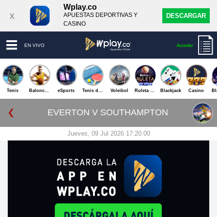
Wplay.co
x
APUESTAS DEPORTIVAS Y
DESCARGAR
CASINO
EN VIVO
Acceder
Tenis
Baloncesto
eSports
Tenis de Mesa
Voleibol
Ruleta Envivo
Blackjack
Casino
EVERTON V SOUTHAMPTON
Jueves, 09 Jul 2026 17:20:00