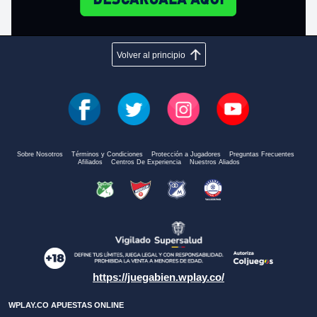
Volver al principio
Sobre Nosotros
Términos y Condiciones
Protección a Jugadores
Preguntas Frecuentes
Afiliados
Centros De Experiencia
Nuestros Aliados
https://juegabien.wplay.co/
WPLAY.CO APUESTAS ONLINE