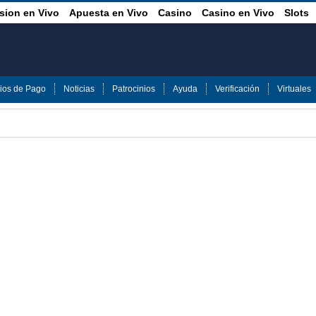
sion en Vivo
Apuesta en Vivo
Casino
Casino en Vivo
Slots
ios de Pago
Noticias
Patrocinios
Ayuda
Verificación
Virtuales