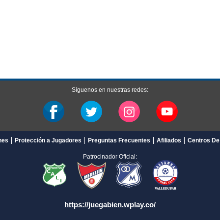
Síguenos en nuestras redes:
nes
Protección a Jugadores
Preguntas Frecuentes
Afiliados
Centros De
Patrocinador Oficial:
https://juegabien.wplay.co/