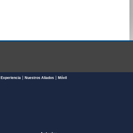
 Experiencia
Nuestros Aliados
Móvil