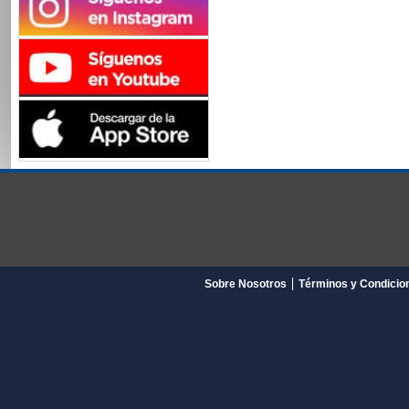
Sobre Nosotros
Términos y Condicio