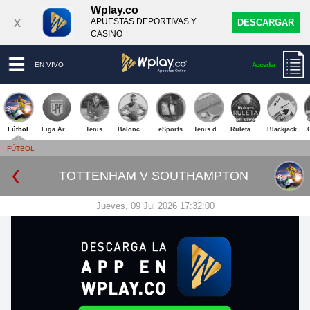
Wplay.co
x
APUESTAS DEPORTIVAS Y
DESCARGAR
CASINO
EN VIVO
Acceder
Fútbol
Liga Argentina
Tenis
Baloncesto
eSports
Tenis de Mesa
Ruleta Envivo
Blackjack
FÚTBOL
TOTTENHAM V SOUTHAMPTON
Jueves, 09 Jul 2026 17:32:00