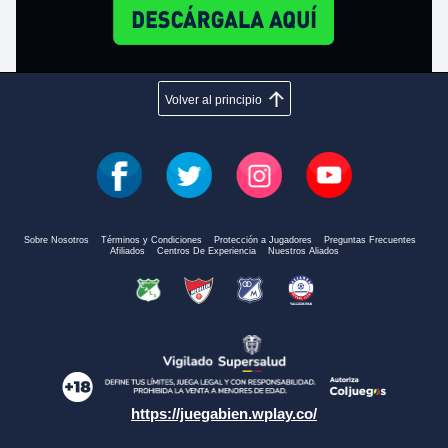
Volver al principio
Sobre Nosotros
Términos y Condiciones
Protección a Jugadores
Preguntas Frecuentes
Afiliados
Centros De Experiencia
Nuestros Aliados
https://juegabien.wplay.co/