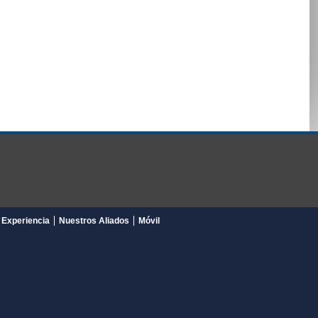
 Experiencia
Nuestros Aliados
Móvil