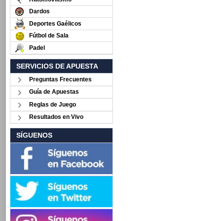
Inglaterra - League One
3rd Round Six Shooter
3rd Round 18 Hole Matches
Lituania 1 Lyga
US Open
Ganador Final
Ganador Final
Korea Masters - Mujeres
AFL Women
Apuesta Partido
Empate No Accion
Formula 1
Dardos
Inglaterra - League Two
Dobles
Luxemburgo - División
US Masters
Ganador Final
Apuesta Partido
NASCAR
Futures - Ganador Gran
Modus Super Series
Nacional
Deportes Gaélicos
Bélgica - 1ra División A
Korea Masters - Dobles Mixto
Premio
Presidents Cup
Ganador Final
IndyCar
Carrera
PDC - Campeonato del Mundo
Apuesta Partido
Moldova - Super Liga
Escocia - League Cup
Fútbol
Fútbol de Sala
Coche ganador
Ryder Cup
Ganador Final
Nascar Cup Series
Speedway
Ganador
Ganador
Montenegro - Prva Liga
Hurling
Grecia - Super League
Club Football
Argentina
Padel
terminará en el podio
Solheim Cup
Ganador Final
O'Reilly Auto Parts Series
Mundial
Ganador
Camogie
Holanda - Eredivisie
UEFA - Euro 2028
Brasil
Ganador del Campeonato de
Primera Division
Premier Padel Tour
Ganador Final
Pilotos
Latvian Grand Prix
SERVICIOS DE APUESTA
Senior Camogie
North Macedonia - First
Irlanda - Division Premier
Guatemala
Brasileiro
London - Partidos másculinos
Championship
Constructors Championship
League
World Championship Ganador
Preguntas Frecuentes
Liga Gaucha
Ganador
Liga Nacional Women
Club Hurling
Polonia - Ekstraklasa
Brasil - Liga Futsal
Apuestas Encuentros
Guía de Apuestas
Ganador
Temporada
Polonia - I liga
Reglas de Juego
Constructors Apuestas
Polonia - II liga
Encuentros Temporada
Resultados en Vivo
Polonia - III Liga
Portugal - Segunda Liga
SÍGUENOS
Portugal - Campeonato Sub
19
Portugal - Liga Portugal 3
Rumanía - Liga 1
Rumania - Liga 2
Serbia - Super Liga
Serbia - Prva Liga
Eslovaquia - Super Liga