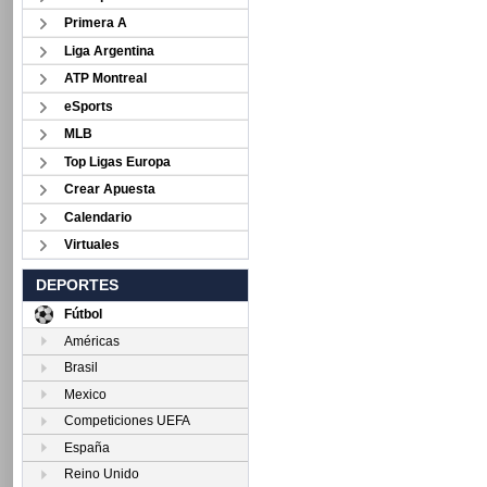
Primera A
Liga Argentina
ATP Montreal
eSports
MLB
Top Ligas Europa
Crear Apuesta
Calendario
Virtuales
DEPORTES
Fútbol
Américas
Brasil
Colombia - Primera A
Copa Libertadores
Mexico
Brasil - Serie A
Copa Sudamericana
Brasil - Serie B
Competiciones UEFA
Liga MX
Argentina - Copa Argentina
Brasil - Serie C
Mexico - Liga de Expansion
España
UEFA - Super Copa
MX
Argentina - Liga Profesional
Brazil - Serie D
UEFA - CHAMPIONS LEAGUE
Reino Unido
La Liga
Mexico - Liga MX Femenil
CLASIFICACION