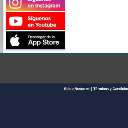
Eslovaquia - 2. Liga
Slovakia - 3. Liga
Eslovenia - Prva Liga
Slovenia - Division 2
Suiza - Super Liga
Switzerland - Promotion
League
Turquía - TFF League 1
Ucrania - Premier League
Ukraine - Persha Liga
Sobre Nosotros
Términos y Condicio