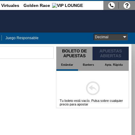
Virtuales
Golden Race
Decimal
Juego Responsable
BOLETO DE
APUESTAS
APUESTAS
ABIERTAS
Estándar
Bankers
Apta. Rápida
Tu boleto está vacío. Pulsa sobre cualquier
precio para apostar