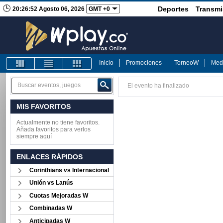
Deportes
Transmi
20:26:52 Agosto 06, 2026
GMT +0
Inicio
Promociones
TorneoW
Med
Buscar eventos, juegos
El evento ha finalizado
MIS FAVORITOS
Actualmente no tiene favoritos.
Añada favoritos para verlos
siempre aquí
ENLACES RÁPIDOS
Corinthians vs Internacional
Unión vs Lanús
Cuotas Mejoradas W
Combinadas W
Anticipadas W