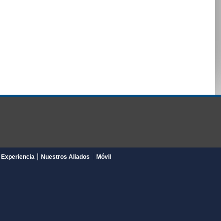
 Experiencia
Nuestros Aliados
Móvil