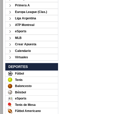
Primera A
Europa League (Clas.)
Liga Argentina
ATP Montreal
eSports
MLB
Crear Apuesta
Calendario
Virtuales
DEPORTES
Fútbol
Américas
Tenis
Brasil
Colombia - Primera A
ATP
Baloncesto
Copa Libertadores
Mexico
Brasil - Serie A
WTA
Montreal - Sencillos
FIBA World Cup (Mujeres)
Béisbol
Colombia - Primera B
Brasil - Copa do Brasil
Competiciones UEFA
Liga MX
Montreal - Doubles
Challenger
Toronto - Sencillos
EE.UU
FIBA World Cup (Mujeres) -
EE.UU
eSports
Ganador
Copa Sudamericana
Brasil - Serie B
Mexico - Liga de Expansion
España
UEFA - Super Copa
Warsaw 125K - Sencillos
UTR Pro Tour
Grodzisk Mazowiecki -
EuroLeague
WNBA
Japón
MLB
eFutbol
Tenis de Mesa
MX
Sencillos
Argentina - Liga Profesional
Brasil - Serie C
UEFA - CHAMPIONS LEAGUE
Reino Unido
Toronto - Doubles
La Liga
Tenis - Futuras
Brisbane - Individuales
NBA - Campeonato
Internacional
EuroLeague (Men)
Minor League Baseball
Republic of Korea
NPB
Mexico - Liga MX Femenil
eBasketball
Battle - (8 min. play)
CLASIFICACION
WTT Series
Fútbol Americano
Hagen - Sencillos
Masculino
Chile - Primera División
Brasil - Campeonato Gaucho
Warsaw 125K - Doubles
Segunda
Italia
Inglaterra - Community Shield
NBA - Conferencias
US Open - Hombres