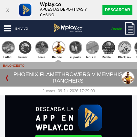
Wplay.co
x
APUESTAS DEPORTIVAS Y
DESCARGAR
CASINO
EN VIVO
Acceder
Fútbol
Primera A
Tenis
Baloncesto
eSports
Tenis de Mesa
Ruleta Envivo
Blackjack
BALONCESTO
PHOENIX FLAMETHROWERS V MEMPHIS
RANCHERS
Jueves, 09 Jul 2026 17:29:00