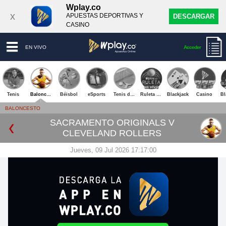
Wplay.co
x
APUESTAS DEPORTIVAS Y
DESCARGAR
CASINO
EN VIVO
Acceder
Tenis
Baloncesto
Béisbol
eSports
Tenis de Mesa
Ruleta Envivo
Blackjack
Casino
BALONCESTO
SACRAMENTO ORIGINALS V
CLEVELAND ROLLERS
Jueves, 09 Jul 2026 17:17:00