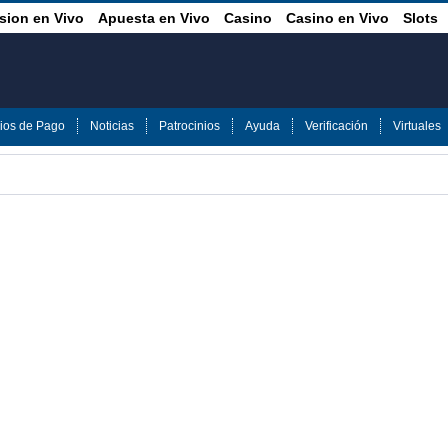
sion en Vivo
Apuesta en Vivo
Casino
Casino en Vivo
Slots
ios de Pago
Noticias
Patrocinios
Ayuda
Verificación
Virtuales