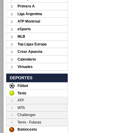
Primera A
Liga Argentina
ATP Montreal
eSports
MLB
Top Ligas Europa
Crear Apuesta
Calendario
Virtuales
DEPORTES
Fútbol
Américas
Tenis
Brasil
Colombia - Primera A
ATP
Copa Libertadores
Mexico
Brasil - Serie A
WTA
Montreal - Sencillos
Copa Sudamericana
Brasil - Serie B
Competiciones UEFA
Liga MX
Montreal - Doubles
Challenger
Toronto - Sencillos
Argentina - Copa Argentina
Brasil - Serie C
Mexico - Liga de Expansion
España
UEFA - Super Copa
Warsaw 125K - Sencillos
Tenis - Futuras
MX
Grodzisk Mazowiecki -
Argentina - Liga Profesional
Brazil - Serie D
UEFA - CHAMPIONS LEAGUE
Reino Unido
La Liga
Sencillos
Mexico - Liga MX Femenil
Toronto - Doubles
CLASIFICACION
Baloncesto
ATP Montreal
Chile - Primera División
Brasil - Campeonato Gaucho
Segunda
Italia
Inglaterra - Community Shield
Hagen - Sencillos