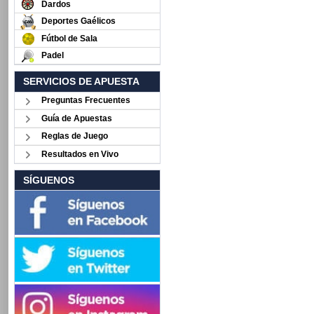
Noruega - Eliteserien
AFL Women
3rd Round 18 Hole Matches
Apuesta Partido
Alemania - Bundesliga
Empate No Accion
Formula 1
Dardos
Wales - FAW Championship
Estonia - Esiliiga
US Masters
Ganador Final
Guatemala - Liga Nacional
Norway - Toppserien
Noruega - 1ra. División
3rd Round Six Shooter
Francia - Ligue 1
Apuesta Partido
MotoGP
Futures - Ganador Gran
Modus Super Series
Deportes Gaélicos
Inglaterra - Southern South
Faroe Islands - Premier
Premio
Presidents Cup
Ganador Final
Guatemala - Primera Division
Polonia - Ekstraklasa
League
Noruega - Division 2
Portugal - Primeira Liga
League
NASCAR
Ganador de Clasificatorios
PDC - Campeonato del Mundo
Apuesta Partido
Fútbol
Fútbol de Sala
Coche ganador
Honduras - Liga Nacional
Ryder Cup
Ganador Final
South Korea - K-League
Noruega - Division 3
México - Liga MX
Faroe Islands - 1. deild
IndyCar
Carrera
Women
Ganador
Hurling
Club Football
Argentina
Padel
terminará en el podio
Nicaragua - Primera Division
Solheim Cup
Ganador Final
Suecia - Allsvenskan
Mexico - Liga de Expansion
Georgia - Erovnuli Liga
Nascar Cup Series
Speedway
Ganador
Suecia - Allsvenskan
MX
Ganador
Camogie
Brasil
Ganador del Campeonato de
Primera Division
Panama - Liga Panamena
Premier Padel Tour
Suecia - Superettan
Ganador Final
Georgia - Erovnuli Liga 2
Pilotos
O'Reilly Auto Parts Series
Sweden - Elitettan
SERVICIOS DE APUESTA
Mundial
EE.UU - MLS
Senior Camogie
Liga Gaucha
Paraguay - Primera Division B
London - Partidos másculinos
Suecia - División 1
Copa del Grecia
Championship
Constructors Championship
USA - National Soccer League
Latvian Grand Prix
Brasil - Serie A
Preguntas Frecuentes
Paraguay - Segunda Division
Ganador
London - Partidos Femeninos
Suecia - Division 2
Hungría - NB1
Club Hurling
Women - Club Friendlies
World Championship Ganador
Brasil - Copa do Brasil
Peru - Segunda Division
Apuestas Encuentros
Guía de Apuestas
Hungría - NB2
Ganador
Temporada
Women International - Africa
Panama - Liga Panamena
USA - USL Championship
Cup of Nations
Hungary - NB3
Reglas de Juego
Constructors Apuestas
UEFA - Nations League
USA - USL League One
Encuentros Temporada
UEFA CHAMPIONS LEAGUE
Islandia - Liga Premier
Resultados en Vivo
(MUJERES)
España - Copa Del Rey
USA - MLS Next Pro
Islandia - 1. División
Inglaterra - EFL Cup
Venezuela - Segunda Division
Islandia - 2. División
SÍGUENOS
Alemania - DFB Pokal
Dominica - Premier League
Islandia - 3. Division
Holanda - Eredivisie
Israel - League Cup
Inglaterra - Championship
Kazajistán - Premier League
Inglaterra - League One
Letonia - Virsliga
Inglaterra - League Two
Latvia - 1. Division
Inglaterra - National League
Lituania - A Lyga
Alemania - Bundesliga 2
Lituania 1 Lyga
Bélgica - 1ra División A
Luxemburgo - División
Suecia - Allsvenskan
Nacional
Noruega - Eliteserien
Moldova - Super Liga