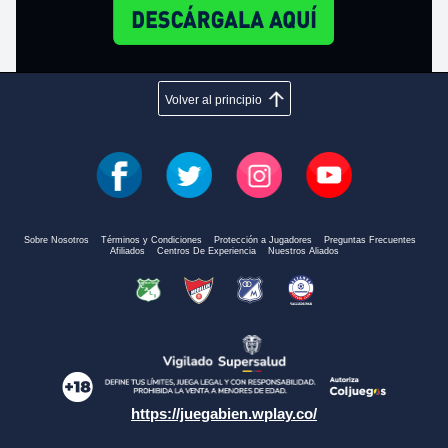
Volver al principio
Sobre Nosotros
Términos y Condiciones
Protección a Jugadores
Preguntas Frecuentes
Afiliados
Centros De Experiencia
Nuestros Aliados
https://juegabien.wplay.co/