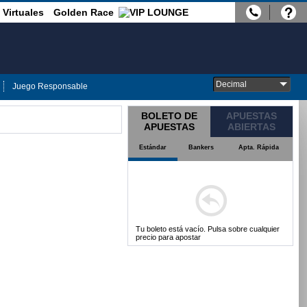
Virtuales
Golden Race
Decimal
Juego Responsable
BOLETO DE
APUESTAS
APUESTAS
ABIERTAS
Estándar
Bankers
Apta. Rápida
Tu boleto está vacío. Pulsa sobre cualquier
precio para apostar