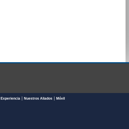
 Experiencia
Nuestros Aliados
Móvil