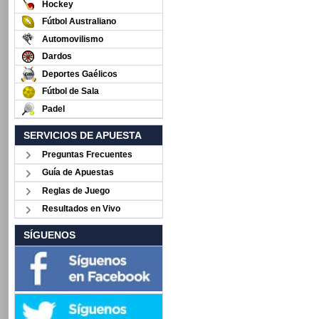
Suecia - Allsvenskan
LIV Tour
Ganador Final
Francia - Ligue 1
NRL
Hockey
Korea Masters - Individual
Australia - U20
Kazajistán - Premier League
New Zealand - Womens
Clasificación General
IBU World Cup - 4x7.5 km
FIS World Cup
Mujeres
Suecia - Superettan
Mejores Golfistas Por
Portugal - Primeira Liga
The Open Championship
Ganador Final
League
Super Liga
Apuesta Partido
Mundial
Fútbol Australiano
Relay
Australia Tasmania
Letonia - Virsliga
Categoría
Korea Masters - Men's
Championship
Suecia - División 1
México - Liga MX
Top Golfer by Category
The PGA Championship
Ganador Final
South Korea - K-League
Ganador Gran Final
Mundial
Apuesta Partido
Ganador
Doubles
AFL
Holanda - Eredivisie
Automovilismo
Finalizará entre los 10
Women
Suecia - Division 2
EE.UU - MLS
Finalizará entre los 10
primeros
US Open
Ganador Final
Ganador Final
Korea Masters - Mujeres
North Macedonia - First
AFL Women
Apuesta Partido
primeros
Formula 1
Dardos
USA - National Soccer League
Brasil - Serie A
Dobles
League
Finaliza 5 Mejores
US Masters
Ganador Final
Ganador
Finaliza 5 Mejores
Apuesta Partido
Women - Club Friendlies
MotoGP
Futures - Ganador Gran
Modus Super Series
Deportes Gaélicos
Panama - Liga Panamena
Korea Masters - Dobles Mixto
Polonia - Ekstraklasa
2do Round 3 Bolas
Premio
Presidents Cup
Ganador Final
UEFA CHAMPIONS LEAGUE
Moto2
Futures - Ganador Gran
PDC - Campeonato del Mundo
Apuesta Partido
UEFA - Nations League
Fútbol
Polonia - III Liga
Fútbol de Sala
2do Round Partido 18 Hoyos
(MUJERES)
Coche ganador
Premio
Ryder Cup
Ganador Final
Moto3
Championship Ganador
Ganador
España - Copa Del Rey
Portugal - Segunda Liga
2do Round 6 golfistas
Hurling
Club Football
Guatemala
Padel
terminará en el podio
Championship Ganador
Solheim Cup
Ganador Final
NASCAR
Championship Ganador
Inglaterra - EFL Cup
Portugal - Liga Portugal 3
Ganador
Camogie
Ganador del Campeonato de
Liga Nacional Varonil
Premier Padel Tour
Ganador Final
Pilotos
SERVICIOS DE APUESTA
IndyCar
Inglaterra - FA Cup
Carrera
Rumanía - Liga 1
Senior Camogie
London - Partidos másculinos
Championship
Constructors Championship
Alemania - DFB Pokal
Nascar Cup Series
Rumania - Liga 2
Speedway
Ganador
Preguntas Frecuentes
Ganador
London - Partidos Femeninos
Club Hurling
Holanda - Eredivisie
O'Reilly Auto Parts Series
Serbia - Super Liga
Mundial
Apuestas Encuentros
Guía de Apuestas
Ganador
Temporada
Holanda - Copa KNVB
Eslovaquia - Super Liga
World Championship Ganador
Reglas de Juego
Constructors Apuestas
Inglaterra - Championship
Eslovaquia - 2. Liga
Encuentros Temporada
Inglaterra - League One
Eslovenia - Prva Liga
Resultados en Vivo
Inglaterra - League Two
Slovenia - Division 2
SÍGUENOS
Inglaterra - National League
Suiza - Super Liga
Alemania - Bundesliga 2
Suiza - Challenge League
Bélgica - 1ra División A
Turquía - TFF League 1
Suecia - Allsvenskan
Ucrania - Premier League
Noruega - Eliteserien
Escocia - Premiership