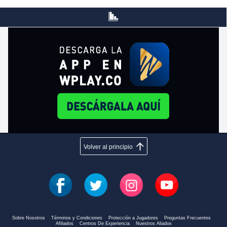
Volver al principio
Sobre Nosotros
Términos y Condiciones
Protección a Jugadores
Preguntas Frecuentes
Afiliados
Centros De Experiencia
Nuestros Aliados