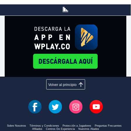
Volver al principio
Sobre Nosotros
Términos y Condiciones
Protección a Jugadores
Preguntas Frecuentes
Afiliados
Centros De Experiencia
Nuestros Aliados