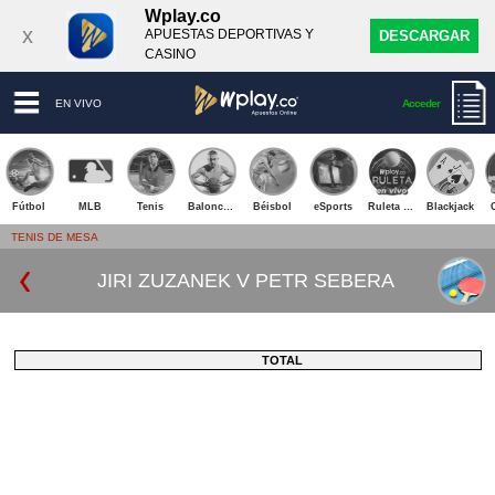
Wplay.co
x
APUESTAS DEPORTIVAS Y
DESCARGAR
CASINO
EN VIVO
Acceder
Fútbol
MLB
Tenis
Baloncesto
Béisbol
eSports
Ruleta Envivo
Blackjack
TENIS DE MESA
JIRI ZUZANEK V PETR SEBERA
TOTAL