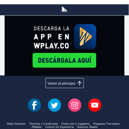
Volver al principio
Sobre Nosotros
Términos y Condiciones
Protección a Jugadores
Preguntas Frecuentes
Afiliados
Centros De Experiencia
Nuestros Aliados