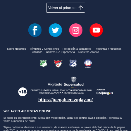
Volver al principio
Sobre Nosotros
Términos y Condiciones
Protección a Jugadores
Preguntas Frecuentes
Afiliados
Centros De Experiencia
Nuestros Aliados
https://juegabien.wplay.co/
WPLAY.CO APUESTAS ONLINE
El juego es entretenimiento, juega con moderación, Jugar sin control causa adicción, Prohibida la
venta a menores de edad.
Wplay.co brinda atención a sus usuarios, de manera exclusiva, a través del chat online de la página
web 24/7, a causa de la emergencia sanitaria generada por la pandemia de COVID-19, es posible que