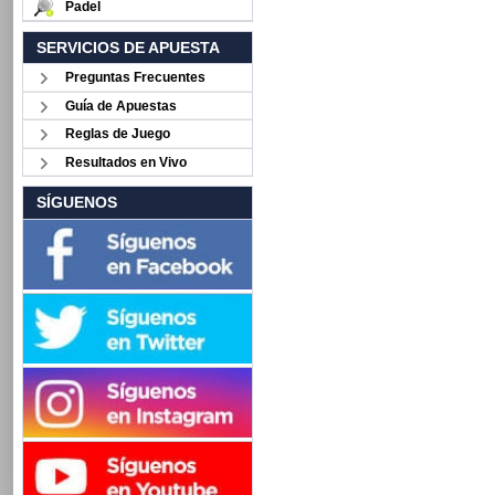
Norway - League U19
Women International - Central
PDC - Campeonato del Mundo
Apuesta Partido
Alemania - Bundesliga
El Salvador - Primera Division
Hungría - NB1
Fútbol
Padel
Coche ganador
Premio
Ryder Cup
Ganador Final
American and Caribbean
Finaliza 5 Mejores
Moto3
Suecia - Allsvenskan
Championship Ganador
Francia - Ligue 1
Guatemala - Liga Nacional
Islandia - 1. División
Games
Ganador
Hurling
Club Football
Premier Padel Tour
terminará en el podio
Championship Ganador
Solheim Cup
Ganador Final
Partidos a 72 Hoyos
SERVICIOS DE APUESTA
Suecia - Superettan
NASCAR
Portugal - Primeira Liga
Nicaragua - Primera Division
Championship Ganador
Iceland - Division 4
UEFA CHAMPIONS LEAGUE
Ganador
Camogie
Ganador del Campeonato de
London - Partidos másculinos
Ganador Final
(MUJERES)
72 Hole Matches Empate No
Pilotos
Suecia - División 1
México - Liga MX
Panama - Liga Panamena
Iceland - U19
IndyCar
Carrera
Preguntas Frecuentes
Accion
Senior Camogie
London - Partidos Femeninos
Championship
Constructors Championship
Suecia - Division 2
Mexico - Liga de Expansion
Panama - Liga Prom
Israel - League Cup
Nascar Cup Series
Speedway
Ganador
1ª Ronda 3 Balls
Ganador
Guía de Apuestas
MX
Club Hurling
Kazajistán - Premier League
O'Reilly Auto Parts Series
Mundial
1er Round Partido 18 Hoyos
Apuestas Encuentros
EE.UU - MLS
Reglas de Juego
Empate No Accion
Ganador
Temporada
Kazakhstan - Division 1
World Championship Ganador
Brasil - Serie A
1er Round 6 Golfistas
Resultados en Vivo
Constructors Apuestas
Holanda - Eredivisie
Brasil - Copa do Brasil
Encuentros Temporada
Tournament Group Betting
North Macedonia - First
Panama - Liga Panamena
League
SÍGUENOS
UEFA - Nations League
Polonia - Ekstraklasa
España - Copa Del Rey
Portugal - Segunda Liga
Inglaterra - EFL Cup
Portugal - Liga Portugal 3
Inglaterra - FA Cup
Rumanía - Liga 1
Alemania - DFB Pokal
Rumania - Liga 2
Holanda - Eredivisie
Serbia - Super Liga
Holanda - Copa KNVB
Eslovaquia - Super Liga
Inglaterra - Championship
Eslovenia - Prva Liga
Inglaterra - League One
Suiza - Super Liga
Inglaterra - League Two
Suiza - Challenge League
Inglaterra - National League
Turquía - TFF League 1
Alemania - Bundesliga 2
Bélgica - 1ra División A