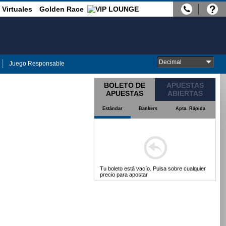
Virtuales
Golden Race
Decimal
Juego Responsable
BOLETO DE
APUESTAS
APUESTAS
ABIERTAS
Estándar
Bankers
Apta. Rápida
Tu boleto está vacío. Pulsa sobre cualquier
precio para apostar