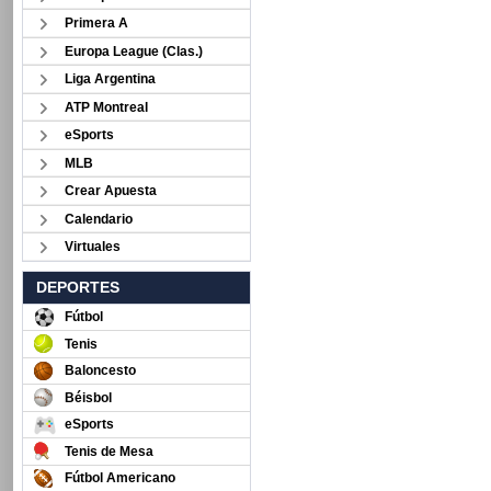
Primera A
Europa League (Clas.)
Liga Argentina
ATP Montreal
eSports
MLB
Crear Apuesta
Calendario
Virtuales
DEPORTES
Fútbol
Américas
Tenis
Brasil
Colombia - Primera A
ATP
Baloncesto
Copa Libertadores
Mexico
Brasil - Serie A
WTA
Montreal - Sencillos
FIBA World Cup (Mujeres)
Béisbol
Colombia - Primera B
Brasil - Copa do Brasil
Competiciones UEFA
Liga MX
Montreal - Doubles
Challenger
Toronto - Sencillos
EE.UU
FIBA World Cup (Mujeres) -
EE.UU
eSports
Ganador
Copa Sudamericana
Brasil - Serie B
Mexico - Liga de Expansion
España
UEFA - Super Copa
Warsaw 125K - Sencillos
UTR Pro Tour
Grodzisk Mazowiecki -
EuroLeague
WNBA
Japón
MLB
eFutbol
Tenis de Mesa
MX
Sencillos
Argentina - Liga Profesional
Brasil - Campeonato Gaucho
UEFA - CHAMPIONS LEAGUE
Reino Unido
Toronto - Doubles
La Liga
Tenis - Futuras
Auburn - Individuales
NBA - Campeonato
Internacional
EuroLeague (Men)
Minor League Baseball
Republic of Korea
2
NPB
Mexico - Liga MX Femenil
eBasketball
Battle - (8 min. play)
CLASIFICACION
WTT Feeder Series
Fútbol Americano
Hagen - Sencillos
Masculino
Chile - Primera División
Warsaw 125K - Doubles
Segunda
Italia
Inglaterra - Community Shield
NBA - Conferencias
ATP Montreal