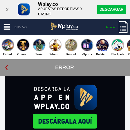
Wplay.co
x
APUESTAS DEPORTIVAS Y
DESCARGAR
CASINO
EN VIVO
Acceder
Fútbol
Primeira Liga
Tenis
Baloncesto
Béisbol
eSports
Ruleta Envivo
Blackjack
C
ERROR