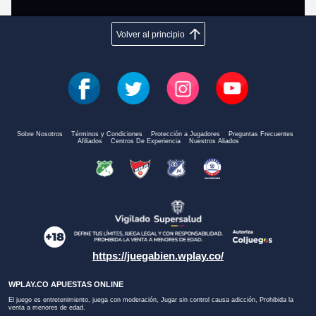
Volver al principio
Sobre Nosotros
Términos y Condiciones
Protección a Jugadores
Preguntas Frecuentes
Afiliados
Centros De Experiencia
Nuestros Aliados
https://juegabien.wplay.co/
WPLAY.CO APUESTAS ONLINE
El juego es entretenimiento, juega con moderación, Jugar sin control causa adicción, Prohibida la
venta a menores de edad.