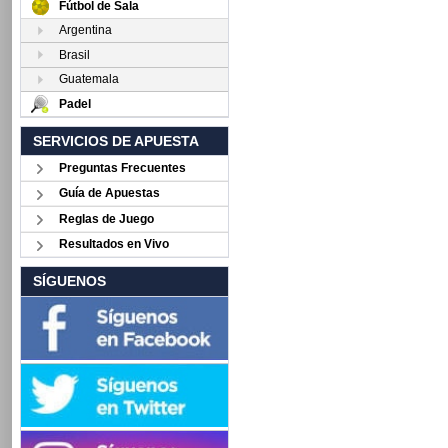
Noruega - 1ra. División
PDC - Campeonato del Mundo
Apuesta Partido
Italia - Serie A
Fútbol
Fútbol de Sala
Inglaterra - Southern South
Coche ganador
Ryder Cup
Ganador Final
Faroe Islands - Premier
El Salvador - Reserve League
Noruega - 1ra. División
Nascar Cup Series
League
Speedway
Noruega - Division 2
Ganador
League
Ganador
Alemania - Bundesliga
Hurling
Club Football
Argentina
terminará en el podio
Solheim Cup
Ganador Final
Guatemala - Liga Nacional
Norway - Toppserien
O'Reilly Auto Parts Series
Noruega - Division 3
Mundial
Georgia - Erovnuli Liga
Francia - Ligue 1
Ganador
Camogie
Ganador del Campeonato de
Brasil
Primera Division
Ganador Final
Guatemala - Primera Division
USA - National Soccer League
Pilotos
Suecia - Allsvenskan
Latvian Grand Prix
Georgia - Erovnuli Liga 2
Portugal - Primeira Liga
Senior Camogie
Guatemala
Brasileiro
Championship
Honduras - Liga Nacional
Women - Club Friendlies
Constructors Championship
Suecia - Superettan
World Championship Ganador
Copa del Grecia
México - Liga MX
Ganador
Club Hurling
Liga Gaucha
Nicaragua - Primera Division
Women International - Africa
Padel
Liga Nacional Women
Suecia - División 1
Hungría - NB1
Mexico - Liga de Expansion
Cup of Nations
Apuestas Encuentros
MX
Ganador
Panama - Liga Panamena
Brasil - Liga Futsal
Suecia - Division 2
Temporada
Premier Padel Tour
Hungría - NB2
UEFA CHAMPIONS LEAGUE
SERVICIOS DE APUESTA
EE.UU - MLS
Panama - Liga Prom
(MUJERES)
Constructors Apuestas
Hungary - NB3
London - Partidos másculinos
Encuentros Temporada
Brasil - Serie A
Paraguay - Primera Division B
Preguntas Frecuentes
Islandia - Liga Premier
Brasil - Copa do Brasil
Paraguay - Segunda Division
Islandia - 1. División
Guía de Apuestas
Panama - Liga Panamena
Peru - Segunda Division
Islandia - 2. División
Reglas de Juego
UEFA - Nations League
USA - USL Championship
Islandia - 3. Division
España - Copa Del Rey
Resultados en Vivo
USA - USL League One
Israel - League Cup
Inglaterra - FA Cup
USA - MLS Next Pro
Kazajistán - Premier League
SÍGUENOS
Alemania - DFB Pokal
Venezuela - Segunda Division
Letonia - Virsliga
Holanda - Eredivisie
Dominica - Premier League
Latvia - 1. Division
Inglaterra - Championship
Lituania - A Lyga
Inglaterra - League One
Lituania 1 Lyga
Inglaterra - League Two
Luxemburgo - División
Nacional
Bélgica - 1ra División A
Moldova - Super Liga
Escocia - League Cup
Montenegro - Prva Liga
Grecia - Super League
Holanda - Eredivisie