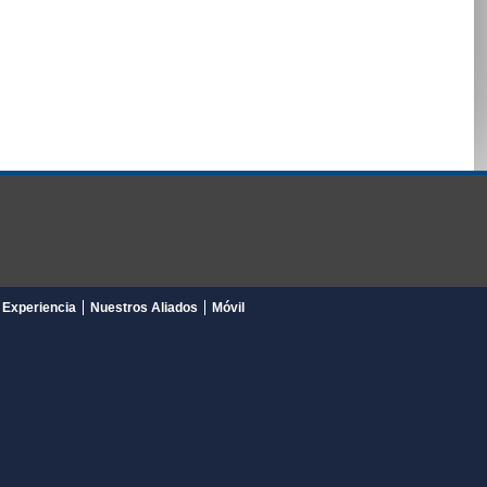
 Experiencia
Nuestros Aliados
Móvil