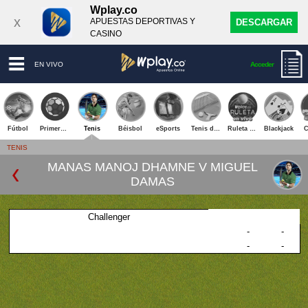
Wplay.co
x
APUESTAS DEPORTIVAS Y
DESCARGAR
CASINO
EN VIVO
Acceder
Fútbol
Primera A
Tenis
Béisbol
eSports
Tenis de Mesa
Ruleta Envivo
Blackjack
C
TENIS
MANAS MANOJ DHAMNE V MIGUEL
DAMAS
Challenger
-
-
-
-