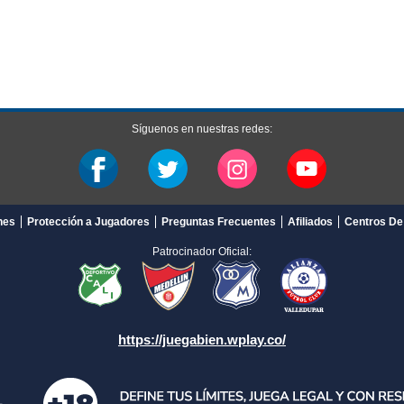
Síguenos en nuestras redes:
nes
Protección a Jugadores
Preguntas Frecuentes
Afiliados
Centros De
Patrocinador Oficial:
https://juegabien.wplay.co/