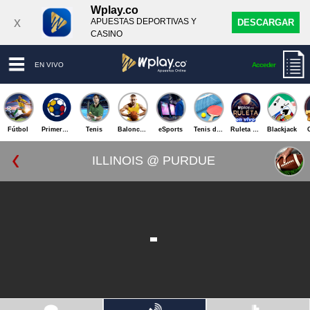
Wplay.co
x
APUESTAS DEPORTIVAS Y
DESCARGAR
CASINO
EN VIVO
Acceder
Fútbol
Primera A
Tenis
Baloncesto
eSports
Tenis de Mesa
Ruleta Envivo
Blackjack
ILLINOIS @ PURDUE