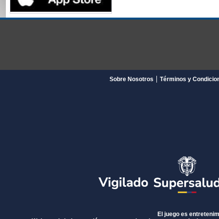
Sobre Nosotros
Términos y Condicio
El juego es entretenim