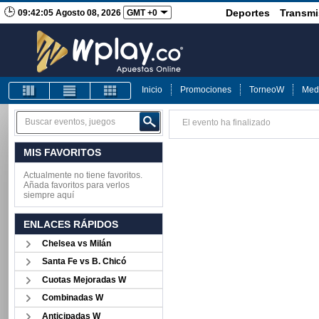
Deportes
Transmi
09:42:05 Agosto 08, 2026
GMT +0
Inicio
Promociones
TorneoW
Med
Buscar eventos, juegos
El evento ha finalizado
MIS FAVORITOS
Actualmente no tiene favoritos.
Añada favoritos para verlos
siempre aquí
ENLACES RÁPIDOS
Chelsea vs Milán
Santa Fe vs B. Chicó
Cuotas Mejoradas W
Combinadas W
Anticipadas W