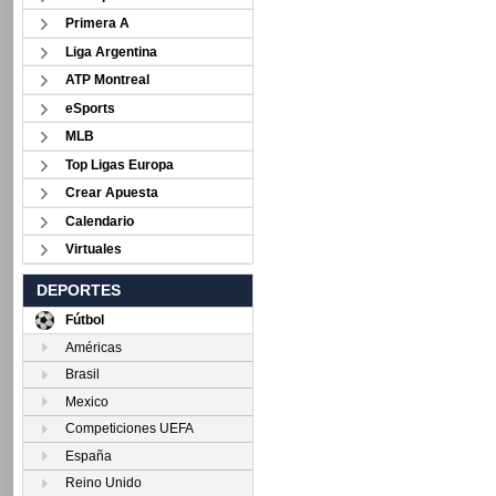
Primera A
Liga Argentina
ATP Montreal
eSports
MLB
Top Ligas Europa
Crear Apuesta
Calendario
Virtuales
DEPORTES
Fútbol
Américas
Brasil
Colombia - Primera A
Copa Libertadores
Mexico
Brasil - Serie A
Copa Sudamericana
Brasil - Serie B
Competiciones UEFA
Liga MX
Argentina - Copa Argentina
Brasil - Serie C
Mexico - Liga de Expansion
España
UEFA - Super Copa
MX
Argentina - Liga Profesional
Brazil - Serie D
UEFA - CHAMPIONS LEAGUE
Reino Unido
La Liga
Mexico - Liga MX Femenil
CLASIFICACION