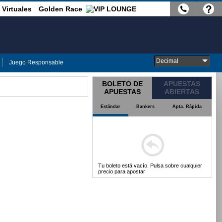
Virtuales
Golden Race
Decimal
Juego Responsable
BOLETO DE
APUESTAS
APUESTAS
ABIERTAS
Estándar
Bankers
Apta. Rápida
Tu boleto está vacío. Pulsa sobre cualquier
precio para apostar