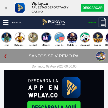
Wplay.co
x
APUESTAS DEPORTIVAS Y
DESCARGAR
CASINO
EN VIVO
Acceder
Tenis
Baloncesto
Béisbol
eSports
Tenis de Mesa
Ruleta Envivo
Blackjack
Casino
SANTOS SP V REMO PA
Domingo, 02 Ago 2026 00:00:00