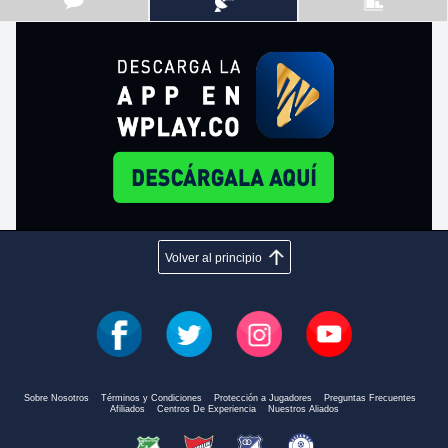
Volver al principio
Sobre Nosotros
Términos y Condiciones
Protección a Jugadores
Preguntas Frecuentes
Afiliados
Centros De Experiencia
Nuestros Aliados