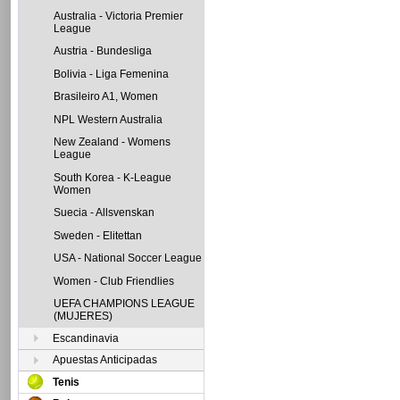
Nicaragua - Primera Division
Australia - Victoria Premier
Australia - State League
Czech Republic - 4.Liga
Panama - Liga Panamena
League
Australia - State League
Estonia - Meistriliiga
Panama - Liga Prom
Reserves
Austria - Bundesliga
Faroe Islands - Premier
USA - USL Championship
Australia - U20
League
Bolivia - Liga Femenina
Australia Tasmania
Georgia - Erovnuli Liga
Brasileiro A1, Women
Championship
Copa del Grecia
NPL Western Australia
Hungría - NB1
New Zealand - Womens
Islandia - 1. División
League
Kazajistán - Premier League
South Korea - K-League
Women
Letonia - Virsliga
Suecia - Allsvenskan
Lituania 1 Lyga
Holanda - Eredivisie
Sweden - Elitettan
North Macedonia - First
USA - National Soccer League
League
Women - Club Friendlies
Polonia - Ekstraklasa
UEFA CHAMPIONS LEAGUE
Polonia - III Liga
(MUJERES)
Portugal - Segunda Liga
Escandinavia
Portugal - Liga Portugal 3
Apuestas Anticipadas
Dinamarca - Superliga
Rumanía - Liga 1
Dinamarca - Division 1
Tenis
UEFA - Champions League
Rumania - Liga 2