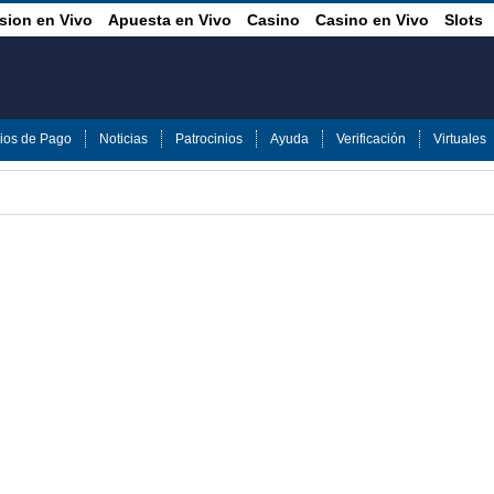
sion en Vivo
Apuesta en Vivo
Casino
Casino en Vivo
Slots
ios de Pago
Noticias
Patrocinios
Ayuda
Verificación
Virtuales