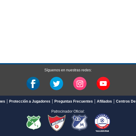
Síguenos en nuestras redes:
nes
Protección a Jugadores
Preguntas Frecuentes
Afiliados
Centros De
Patrocinador Oficial: