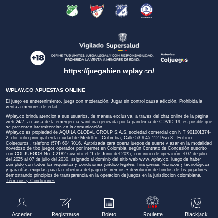
https://juegabien.wplay.co/
WPLAY.CO APUESTAS ONLINE
El juego es entretenimiento, juega con moderación, Jugar sin control causa adicción, Prohibida la
venta a menores de edad.
Wplay.co brinda atención a sus usuarios, de manera exclusiva, a través del chat online de la página
web 24/7, a causa de la emergencia sanitaria generada por la pandemia de COVID-19, es posible que
se presenten intermitencias en la comunicación.
Wplay.co es propiedad de AQUILA GLOBAL GROUP S.A.S, sociedad comercial con NIT 901001374-
2, domicilio principal en la ciudad de Medellín - Colombia, Calle 53 # 45 112 Piso 3 - Edificio
Colseguros , teléfono (574) 604 7016. Autorizada para operar juegos de suerte y azar en la modalidad
novedoso de tipo juegos operados por internet en Colombia, según Contrato de Concesión suscrito
con COLJUEGOS No. C2182 suscrito el 11 de Junio del 2025, con inicio de operación el 07 de julio
del 2025 al 07 de julio del 2030, asignado al dominio del sitio web
www.wplay.co
, luego de haber
cumplido con todos los requisitos y condiciones jurídico legales, financieras, técnicos y tecnológicos
y garantías exigidas para la cobertura del pago de premios y devolución de fondos de los jugadores,
demostrando principios de transparencia en la operación de juegos en la jurisdicción colombiana.
Términos y Condiciones
Acceder
Registrarse
Boleto
Roulette
Blackjack