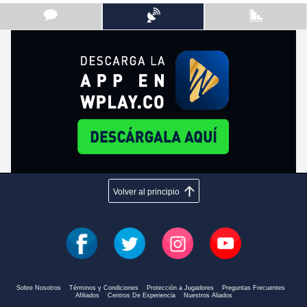
Volver al principio
Sobre Nosotros
Términos y Condiciones
Protección a Jugadores
Preguntas Frecuentes
Afiliados
Centros De Experiencia
Nuestros Aliados