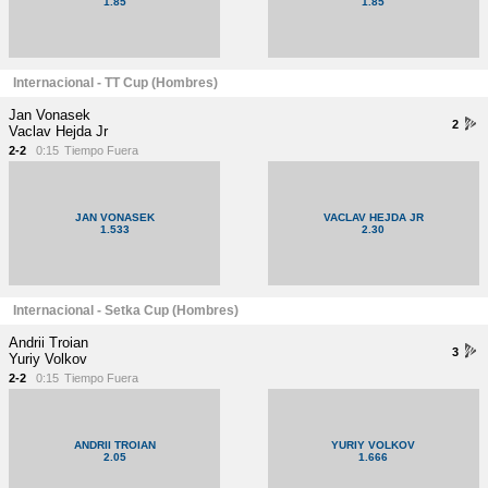
1.85
1.85
Internacional - TT Cup (Hombres)
Jan Vonasek
2
Vaclav Hejda Jr
2-2
0:15
Tiempo Fuera
JAN VONASEK
VACLAV HEJDA JR
1.533
2.30
Internacional - Setka Cup (Hombres)
Andrii Troian
3
Yuriy Volkov
2-2
0:15
Tiempo Fuera
ANDRII TROIAN
YURIY VOLKOV
2.05
1.666