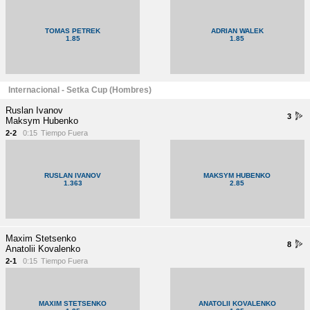
TOMAS PETREK
ADRIAN WALEK
1.85
1.85
Internacional - Setka Cup (Hombres)
Ruslan Ivanov
3
Maksym Hubenko
2-2
0:15
Tiempo Fuera
RUSLAN IVANOV
MAKSYM HUBENKO
1.363
2.85
Maxim Stetsenko
8
Anatolii Kovalenko
2-1
0:15
Tiempo Fuera
MAXIM STETSENKO
ANATOLII KOVALENKO