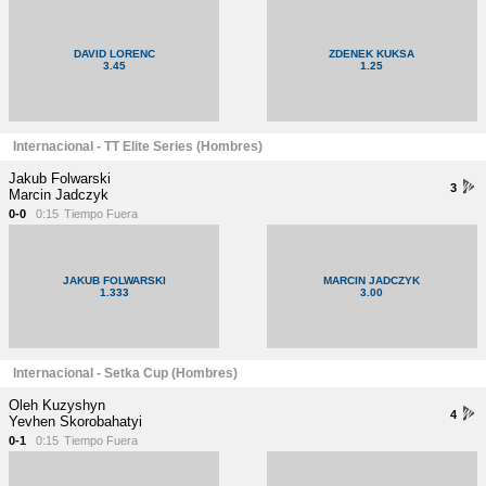
DAVID LORENC
ZDENEK KUKSA
3.45
1.25
Internacional - TT Elite Series (Hombres)
Jakub Folwarski
3
Marcin Jadczyk
0-0
0:15
Tiempo Fuera
JAKUB FOLWARSKI
MARCIN JADCZYK
1.333
3.00
Internacional - Setka Cup (Hombres)
Oleh Kuzyshyn
4
Yevhen Skorobahatyi
0-1
0:15
Tiempo Fuera