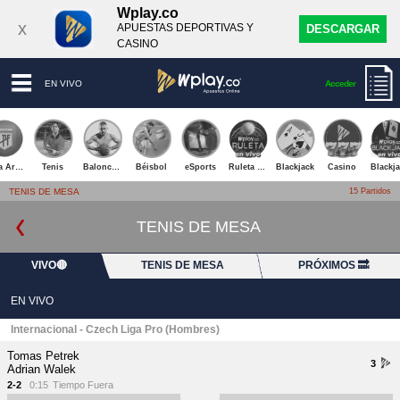
Wplay.co
x
APUESTAS DEPORTIVAS Y
DESCARGAR
CASINO
EN VIVO
Acceder
Liga Argentina
Tenis
Baloncesto
Béisbol
eSports
Ruleta Envivo
Blackjack
Casino
TENIS DE MESA
15 Partidos
TENIS DE MESA
VIVO🔴
TENIS DE MESA
PRÓXIMOS 🔜
EN
VIVO
Internacional - Czech Liga Pro (Hombres)
Tomas Petrek
3
Adrian Walek
2-2
0:15
Tiempo Fuera