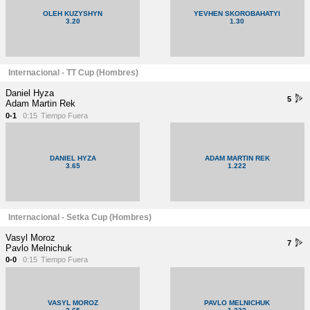
OLEH KUZYSHYN
YEVHEN SKOROBAHATYI
3.20
1.30
Internacional - TT Cup (Hombres)
Daniel Hyza
5
Adam Martin Rek
0-1
0:15
Tiempo Fuera
DANIEL HYZA
ADAM MARTIN REK
3.65
1.222
Internacional - Setka Cup (Hombres)
Vasyl Moroz
7
Pavlo Melnichuk
0-0
0:15
Tiempo Fuera
VASYL MOROZ
PAVLO MELNICHUK