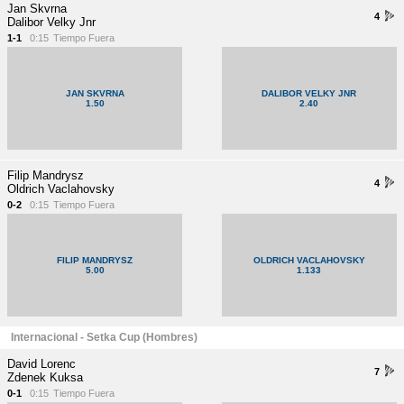
Jan Skvrna
4
Dalibor Velky Jnr
1-1
0:15
Tiempo Fuera
JAN SKVRNA
DALIBOR VELKY JNR
1.50
2.40
Filip Mandrysz
4
Oldrich Vaclahovsky
0-2
0:15
Tiempo Fuera
FILIP MANDRYSZ
OLDRICH VACLAHOVSKY
5.00
1.133
Internacional - Setka Cup (Hombres)
David Lorenc
7
Zdenek Kuksa
0-1
0:15
Tiempo Fuera