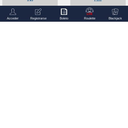
3.65
1.222
Acceder
Registrarse
Boleto
Roulette
Blackjack
Volver al principio
Sobre Nosotros
Términos y Condiciones
Protección a Jugadores
Preguntas Frecuentes