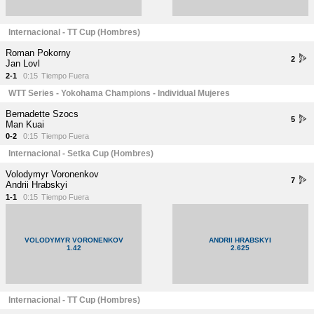
Internacional - TT Cup (Hombres)
Roman Pokorny
2
Jan Lovl
2-1
0:15
Tiempo Fuera
WTT Series - Yokohama Champions - Individual Mujeres
Bernadette Szocs
5
Man Kuai
0-2
0:15
Tiempo Fuera
Internacional - Setka Cup (Hombres)
Volodymyr Voronenkov
7
Andrii Hrabskyi
1-1
0:15
Tiempo Fuera
VOLODYMYR VORONENKOV
ANDRII HRABSKYI
1.42
2.625
Internacional - TT Cup (Hombres)