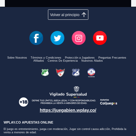
Volver al principio
Sobre Nosotros
Términos y Condiciones
Protección a Jugadores
Preguntas Frecuentes
Afiliados
Centros De Experiencia
Nuestros Aliados
https://juegabien.wplay.co/
WPLAY.CO APUESTAS ONLINE
El juego es entretenimiento, juega con moderación, Jugar sin control causa adicción, Prohibida la
venta a menores de edad.