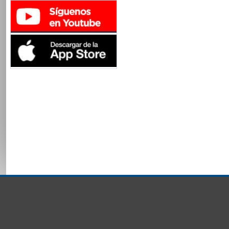
Rumania - Liga 2
Noruega - Eliteserien
Serbia - Super Liga
Escocia - Premiership
Eslovaquia - Super Liga
Escocia - League Cup
Eslovaquia - 2. Liga
Grecia - Super League
Slovakia - 3. Liga
UEFA - Euro 2028
Eslovenia - Prva Liga
Irlanda - Division Premier
Slovenia - Division 2
Suiza - Super Liga
Suiza - Challenge League
Turquía - TFF League 1
Ucrania - Premier League
Ukraine - Persha Liga