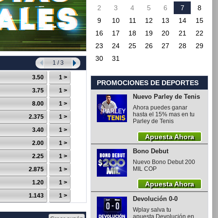
2
3
4
5
6
7
8
9
10
11
12
13
14
15
16
17
18
19
20
21
22
23
24
25
26
27
28
29
30
31
1 / 3
3.50
1 >
Balla
18:00
07 Ago
PROMOCIONES DE DEPORTES
3.75
1 >
Dr Crokes
18:00
07 Ago
Nuevo Parley de Tenis
8.00
1 >
Knockmore
18:00
07 Ago
Ahora puedes ganar
hasta el 15% mas en tu
2.375
1 >
Milltown/Castlemaine
18:00
07 Ago
Parley de Tenis
3.40
1 >
Passage
18:30
07 Ago
Apuesta Ahora
2.00
1 >
Garrycastle
18:30
07 Ago
Bono Debut
2.25
1 >
Gusserane
18:30
07 Ago
Nuevo Bono Debut 200
MIL COP
2.875
1 >
Killeshin
18:30
07 Ago
1.20
1 >
Portarlington
Apuesta Ahora
18:30
07 Ago
1.143
1 >
Ratoath
18:30
07 Ago
Devolución 0-0
Wplay salva tu
apuesta.Devolución en