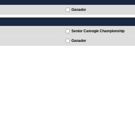
Ganador
Senior Camogie Championship
Ganador