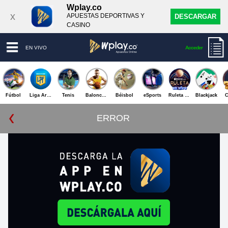
Wplay.co
x
APUESTAS DEPORTIVAS Y
DESCARGAR
CASINO
EN VIVO
Acceder
Fútbol
Liga Argentina
Tenis
Baloncesto
Béisbol
eSports
Ruleta Envivo
Blackjack
C
ERROR