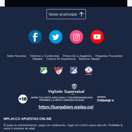
Volver al principio
Sobre Nosotros
Términos y Condiciones
Protección a Jugadores
Preguntas Frecuentes
Afiliados
Centros De Experiencia
Nuestros Aliados
https://juegabien.wplay.co/
WPLAY.CO APUESTAS ONLINE
El juego es entretenimiento, juega con moderación, Jugar sin control causa adicción, Prohibida la
venta a menores de edad.