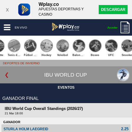
Wplay.co
x
APUESTAS DEPORTIVAS Y
DESCARGAR
CASINO
EN VIVO
Acceder
tte
Tenis de Mesa
Fútbol Americano
Hockey
Voleibol
Balonmano
Boxeo
UFC
Snooke
DEPORTES DE INVIERNO
IBU WORLD CUP
EVENTOS
GANADOR FINAL
IBU World Cup Overall Standings (2026/27)
21 Mar 18:00
GANADOR
2.25
STURLA HOLM LAEGREID