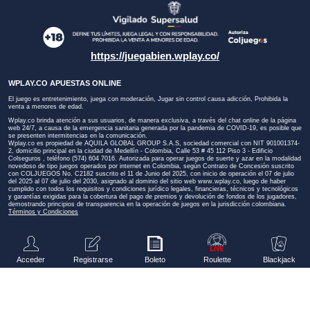
https://juegabien.wplay.co/
WPLAY.CO APUESTAS ONLINE
El juego es entretenimiento, juega con moderación, Jugar sin control causa adicción, Prohibida la
venta a menores de edad.
Wplay.co brinda atención a sus usuarios, de manera exclusiva, a través del chat online de la página
web 24/7, a causa de la emergencia sanitaria generada por la pandemia de COVID-19, es posible que
se presenten intermitencias en la comunicación.
Wplay.co es propiedad de AQUILA GLOBAL GROUP S.A.S, sociedad comercial con NIT 901001374-
2, domicilio principal en la ciudad de Medellín - Colombia, Calle 53 # 45 112 Piso 3 - Edificio
Colseguros , teléfono (574) 604 7016. Autorizada para operar juegos de suerte y azar en la modalidad
novedoso de tipo juegos operados por internet en Colombia, según Contrato de Concesión suscrito
con COLJUEGOS No. C2182 suscrito el 11 de Junio del 2025, con inicio de operación el 07 de julio
del 2025 al 07 de julio del 2030, asignado al dominio del sitio web
www.wplay.co
, luego de haber
cumplido con todos los requisitos y condiciones jurídico legales, financieras, técnicos y tecnológicos
y garantías exigidas para la cobertura del pago de premios y devolución de fondos de los jugadores,
demostrando principios de transparencia en la operación de juegos en la jurisdicción colombiana.
Términos y Condiciones
Acceder
Registrarse
Boleto
Roulette
Blackjack