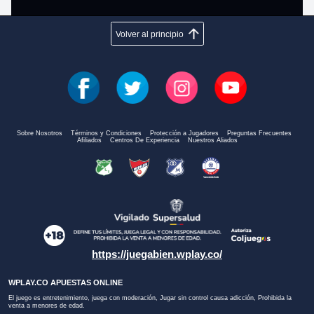
Volver al principio
Sobre Nosotros
Términos y Condiciones
Protección a Jugadores
Preguntas Frecuentes
Afiliados
Centros De Experiencia
Nuestros Aliados
https://juegabien.wplay.co/
WPLAY.CO APUESTAS ONLINE
El juego es entretenimiento, juega con moderación, Jugar sin control causa adicción, Prohibida la
venta a menores de edad.