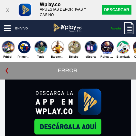
Wplay.co
x
APUESTAS DEPORTIVAS Y
DESCARGAR
CASINO
EN VIVO
Acceder
Fútbol
Primera A
Tenis
Baloncesto
Béisbol
eSports
Ruleta Envivo
Blackjack
C
ERROR