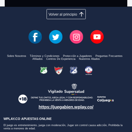
Volver al principio
Sobre Nosotros
Términos y Condiciones
Protección a Jugadores
Preguntas Frecuentes
Afiliados
Centros De Experiencia
Nuestros Aliados
https://juegabien.wplay.co/
WPLAY.CO APUESTAS ONLINE
El juego es entretenimiento, juega con moderación, Jugar sin control causa adicción, Prohibida la
venta a menores de edad.