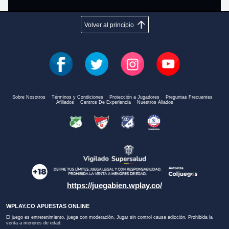
Volver al principio
Sobre Nosotros
Términos y Condiciones
Protección a Jugadores
Preguntas Frecuentes
Afiliados
Centros De Experiencia
Nuestros Aliados
https://juegabien.wplay.co/
WPLAY.CO APUESTAS ONLINE
El juego es entretenimiento, juega con moderación, Jugar sin control causa adicción, Prohibida la
venta a menores de edad.