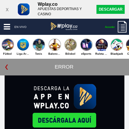
Wplay.co
x
APUESTAS DEPORTIVAS Y
DESCARGAR
CASINO
EN VIVO
Acceder
Fútbol
Liga Argentina
Tenis
Baloncesto
Béisbol
eSports
Ruleta Envivo
Blackjack
C
ERROR