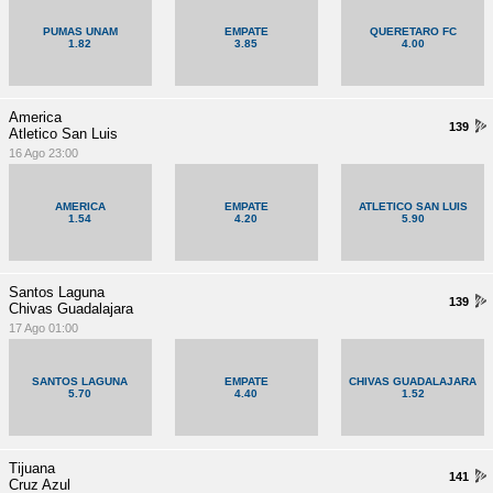
PUMAS UNAM
EMPATE
QUERETARO FC
1.82
3.85
4.00
America
139
Atletico San Luis
16 Ago 23:00
AMERICA
EMPATE
ATLETICO SAN LUIS
1.54
4.20
5.90
Santos Laguna
139
Chivas Guadalajara
17 Ago 01:00
SANTOS LAGUNA
EMPATE
CHIVAS GUADALAJARA
5.70
4.40
1.52
Tijuana
141
Cruz Azul