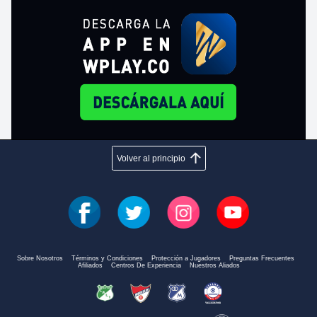
Volver al principio
Sobre Nosotros
Términos y Condiciones
Protección a Jugadores
Preguntas Frecuentes
Afiliados
Centros De Experiencia
Nuestros Aliados