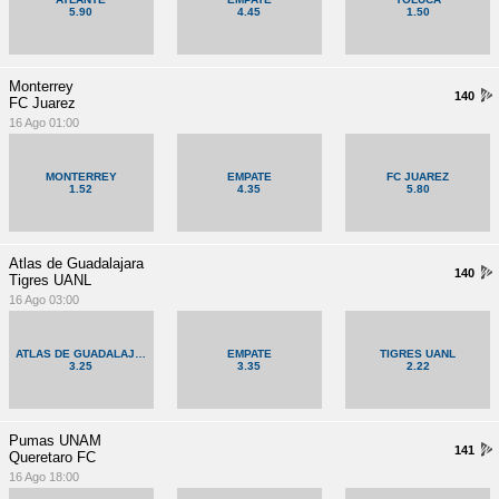
5.90
4.45
1.50
Monterrey
140
FC Juarez
16 Ago 01:00
MONTERREY
EMPATE
FC JUAREZ
1.52
4.35
5.80
Atlas de Guadalajara
140
Tigres UANL
16 Ago 03:00
ATLAS DE GUADALAJARA
EMPATE
TIGRES UANL
3.25
3.35
2.22
Pumas UNAM
141
Queretaro FC
16 Ago 18:00