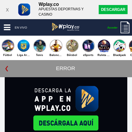
Wplay.co
x
APUESTAS DEPORTIVAS Y
DESCARGAR
CASINO
EN VIVO
Acceder
Fútbol
Liga Argentina
Tenis
Baloncesto
Béisbol
eSports
Ruleta Envivo
Blackjack
C
ERROR