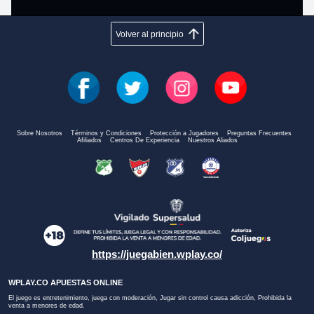
Volver al principio
Sobre Nosotros
Términos y Condiciones
Protección a Jugadores
Preguntas Frecuentes
Afiliados
Centros De Experiencia
Nuestros Aliados
https://juegabien.wplay.co/
WPLAY.CO APUESTAS ONLINE
El juego es entretenimiento, juega con moderación, Jugar sin control causa adicción, Prohibida la
venta a menores de edad.