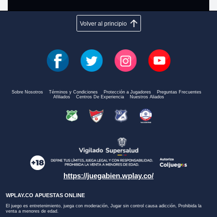
Volver al principio
Sobre Nosotros
Términos y Condiciones
Protección a Jugadores
Preguntas Frecuentes
Afiliados
Centros De Experiencia
Nuestros Aliados
https://juegabien.wplay.co/
WPLAY.CO APUESTAS ONLINE
El juego es entretenimiento, juega con moderación, Jugar sin control causa adicción, Prohibida la
venta a menores de edad.