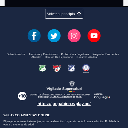
Volver al principio
Sobre Nosotros
Términos y Condiciones
Protección a Jugadores
Preguntas Frecuentes
Afiliados
Centros De Experiencia
Nuestros Aliados
https://juegabien.wplay.co/
WPLAY.CO APUESTAS ONLINE
El juego es entretenimiento, juega con moderación, Jugar sin control causa adicción, Prohibida la
venta a menores de edad.