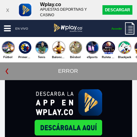
Wplay.co
x
APUESTAS DEPORTIVAS Y
DESCARGAR
CASINO
EN VIVO
Acceder
Fútbol
Primera A
Tenis
Baloncesto
Béisbol
eSports
Ruleta Envivo
Blackjack
ERROR