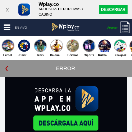
Wplay.co
x
APUESTAS DEPORTIVAS Y
DESCARGAR
CASINO
EN VIVO
Acceder
Fútbol
Primera A
Tenis
Baloncesto
Béisbol
eSports
Ruleta Envivo
Blackjack
ERROR