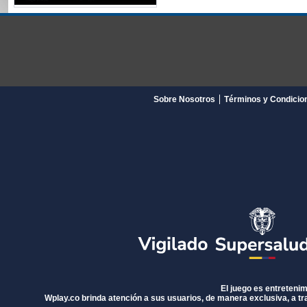
Grecia - Super League
UEFA - Euro 2028
Irlanda - Division Premier
Sobre Nosotros
Términos y Condicio
El juego es entretenim
Wplay.co brinda atención a sus usuarios, de manera exclusiva, a tr