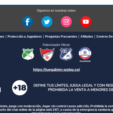
Síguenos en nuestras redes:
nes
Protección a Jugadores
Preguntas Frecuentes
Afiliados
Centros De
Patrocinador Oficial:
https://juegabien.wplay.co/
iento, juega con moderación, Jugar sin control causa adicción, Prohibida la v
avés del chat online de la página web 24/7, a causa de la emergencia sanitari