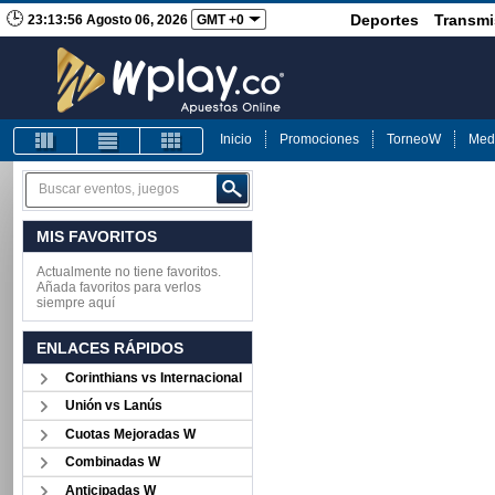
Deportes
Transmi
23:13:56 Agosto 06, 2026
GMT +0
Inicio
Promociones
TorneoW
Med
Buscar eventos, juegos
MIS FAVORITOS
Actualmente no tiene favoritos.
Añada favoritos para verlos
siempre aquí
ENLACES RÁPIDOS
Corinthians vs Internacional
Unión vs Lanús
Cuotas Mejoradas W
Combinadas W
Anticipadas W