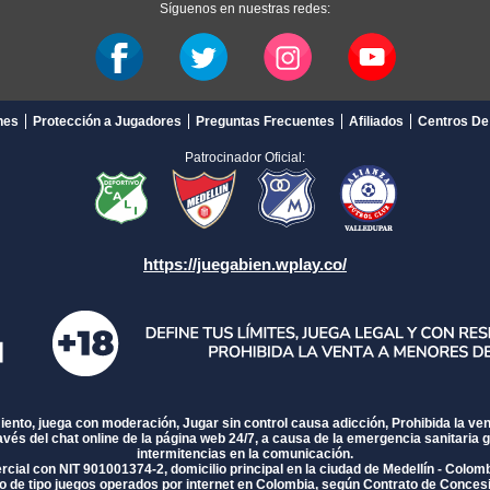
Síguenos en nuestras redes:
nes
Protección a Jugadores
Preguntas Frecuentes
Afiliados
Centros De
Patrocinador Oficial:
https://juegabien.wplay.co/
iento, juega con moderación, Jugar sin control causa adicción, Prohibida la v
avés del chat online de la página web 24/7, a causa de la emergencia sanitari
intermitencias en la comunicación.
on NIT 901001374-2, domicilio principal en la ciudad de Medellín - Colombia, 
o de tipo juegos operados por internet en Colombia, según Contrato de Conce