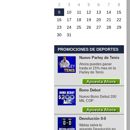
2
3
4
5
6
7
8
9
10
11
12
13
14
15
16
17
18
19
20
21
22
23
24
25
26
27
28
29
30
31
PROMOCIONES DE DEPORTES
Nuevo Parley de Tenis
Ahora puedes ganar
hasta el 15% mas en tu
Parley de Tenis
Apuesta Ahora
Bono Debut
Nuevo Bono Debut 200
MIL COP
Apuesta Ahora
Devolución 0-0
Wplay salva tu
apuesta.Devolución en