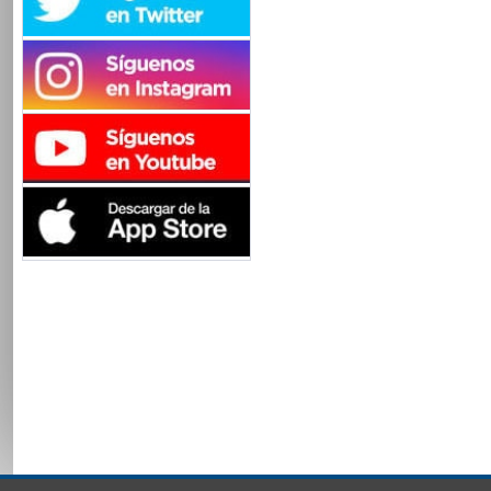
North Macedonia - First
League
Polonia - Ekstraklasa
Polonia - I liga
Polonia - II liga
Polonia - III Liga
Portugal - Segunda Liga
Portugal - Liga Portugal 3
Rumanía - Liga 1
Rumania - Liga 2
Serbia - Super Liga
Serbia - Prva Liga
Eslovaquia - Super Liga
Eslovaquia - 2. Liga
Slovakia - 3. Liga
Eslovenia - Prva Liga
Slovenia - Division 2
Suiza - Super Liga
Switzerland - Promotion
League
Switzerland - Erste Liga
Turquía - TFF League 1
Ucrania - Premier League