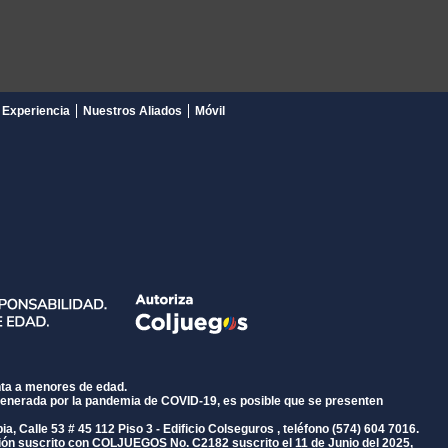
 Experiencia
Nuestros Aliados
Móvil
enta a menores de edad.
a generada por la pandemia de COVID-19, es posible que se presenten
Calle 53 # 45 112 Piso 3 - Edificio Colseguros , teléfono (574) 604 7016.
sión suscrito con COLJUEGOS No. C2182 suscrito el 11 de Junio del 2025,