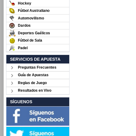
Noruega - 1ra. División
Alemania - Bundesliga
Biatlón Hombres
FIS World Cup
LIV Tour
Ganador Final
NRL
Hockey
El Salvador - Reserve League
Noruega - 1ra. División
Czech Republic - Krajsky
Ganador Final
UFC 331 - Van vs Pantoja 2
Noruega - Division 2
Francia - Ligue 1
Prebor
Ski Jumping Men
IBU World Cup
4th Round 2 Balls
The Open Championship
Ganador Final
Guatemala - Liga Nacional
Super Liga
Paraguay - Torneo Feminino
Ganador Gran Final
Mundial
Fútbol Australiano
Noruega - Division 3
Portugal - Primeira Liga
Estonia - Meistriliiga
IBU World Cup - 4x7.5 km
4th Round 18 Hole Matches
FIS World Cup
4ª Ronda 3 Balls
The PGA Championship
Guatemala - Primera Division
Ganador Final
Peru - Liga Femenina
Mundial
Ganador Gran Final
Ganador
AFL
Automovilismo
Relay
Suecia - Allsvenskan
México - Liga MX
Faroe Islands - Premier
4th Round Six Shooter
4th Round 18 Hole Matches
Guatemala - Segunda Division
Scotland - Cup
US Open
Ganador Final
Campeonato
Ganador Final
League
Apuesta Partido
Empate No Accion
Formula 1
Dardos
Suecia - Superettan
Mexico - Liga de Expansion
Honduras - Liga Nacional
Slovenia - Nagometna Liga
US Masters
Ganador Final
MX
Georgia - Erovnuli Liga
Apuesta Partido
Suecia - División 1
Women
Moto3
Futures - Ganador Gran
Modus Super Series
Deportes Gaélicos
Nicaragua - Primera Division
Premio
Panama - Liga Panamena
Presidents Cup
Ganador Final
Copa del Grecia
Suecia - Division 2
USA - National Soccer League
NASCAR
Futures - Ganador Gran
PDC - Campeonato del Mundo
Apuesta Partido
Fútbol
Fútbol de Sala
Panama - Liga Panamena
Coche ganador
UEFA - Nations League
Hungría - NB1
Premio
Ryder Cup
Ganador Final
Uruguay - Campeonato
IndyCar
Carrera
Ganador
Hurling
Club Football
Paraguay - Primera Division B
Argentina
Padel
Femenino
terminará en el podio
España - Copa Del Rey
Hungría - NB2
Solheim Cup
Ganador Final
Nascar Cup Series
Speedway
Ganador
Ganador
Paraguay - Segunda Division
Camogie
Women - Club Friendlies
Brasil
Ganador del Campeonato de
Primera Division
Alemania - DFB Pokal
Hungary - NB3
Premier Padel Tour
Ganador Final
Pilotos
SERVICIOS DE APUESTA
Mundial
Peru - Segunda Division
Senior Camogie
Women International - Africa
Women Futsal
Inglaterra - Championship
Islandia - Liga Premier
Brasil - Liga Futsal
London - Partidos másculinos
Championship
Cup of Nations
Constructors Championship
Uruguay - Primera Division
Inglaterra - League One
Preguntas Frecuentes
Islandia - 1. División
Ganador
Amateur
Club Hurling
Inglaterra - League Two
Islandia - 2. División
Apuestas Encuentros
Guía de Apuestas
USA - USL Championship
Ganador
Temporada
Escocia - League Cup
Israel - League Cup
USA - MLS Next Pro
Reglas de Juego
Constructors Apuestas
Grecia - Super League
Kazajistán - Premier League
Encuentros Temporada
Venezuela - Segunda Division
Resultados en Vivo
UEFA - Euro 2028
Letonia - Virsliga
Dominica - Premier League
Irlanda - Division Premier
Latvia - 1. Division
Panama - Liga de Futbol
SÍGUENOS
Nacional
Lituania - A Lyga
Luxemburgo - División
Nacional
Moldova - Super Liga
Montenegro - Prva Liga
Holanda - Eredivisie