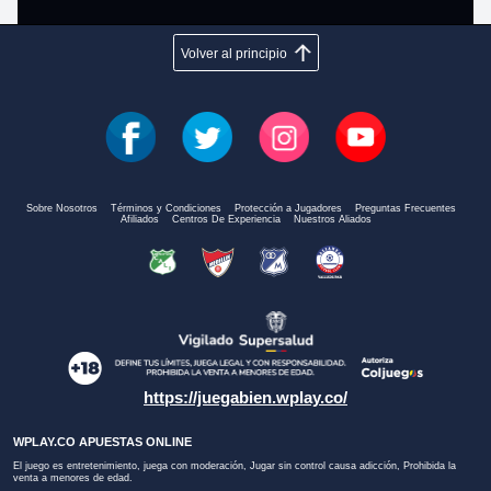
Volver al principio
Sobre Nosotros
Términos y Condiciones
Protección a Jugadores
Preguntas Frecuentes
Afiliados
Centros De Experiencia
Nuestros Aliados
https://juegabien.wplay.co/
WPLAY.CO APUESTAS ONLINE
El juego es entretenimiento, juega con moderación, Jugar sin control causa adicción, Prohibida la
venta a menores de edad.