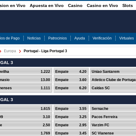
sion en Vivo
Apuesta en Vivo
Casino
Casino en Vivo
Slots
ios de Pago
Noticias
Patrocinios
Ayuda
Verificación
Virtuales
Europa
Portugal - Liga Portugal 3
UGAL 3
ovilha
1.222
Empate
4.20
Uniao Santarem
inasio
13.00
Empate
3.60
Atletico Clube de Portuga
enenses
1.111
Empate
6.20
Caldas SC
UGAL 3
1.615
Empate
3.55
Sernache
09
3.10
Empate
3.25
Pacos Ferreira
se
2.50
Empate
2.95
Varzim FC
1.769
Empate
3.45
SC Vianense