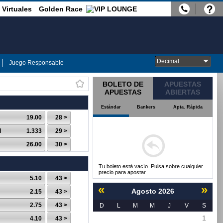
Virtuales
Golden Race
Decimal
Juego Responsable
BOLETO DE
APUESTAS
APUESTAS
ABIERTAS
Estándar
Bankers
Apta. Rápida
19.00
28 >
l
1.333
29 >
26.00
30 >
Tu boleto está vacío. Pulsa sobre cualquier
precio para apostar
5.10
43 >
«
»
Agosto 2026
2.15
43 >
2.75
43 >
D
L
M
M
J
V
S
1
4.10
43 >