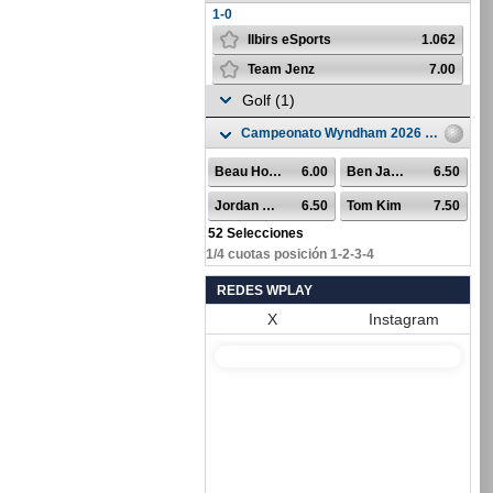
1-0
Ilbirs eSports
1.062
Team Jenz
7.00
Golf
(1)
Campeonato Wyndham 2026 - Ganador Final
Beau Hossler
6.00
Ben James
6.50
Jordan Smith
6.50
Tom Kim
7.50
52 Selecciones
1/4 cuotas posición 1-2-3-4
REDES WPLAY
X
Instagram