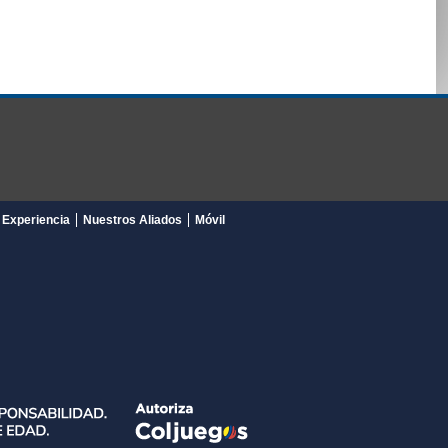
 Experiencia
Nuestros Aliados
Móvil