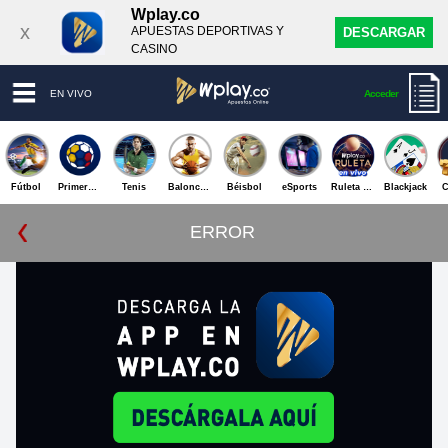
Wplay.co
x
APUESTAS DEPORTIVAS Y
DESCARGAR
CASINO
EN VIVO
Acceder
Fútbol
Primera A
Tenis
Baloncesto
Béisbol
eSports
Ruleta Envivo
Blackjack
C
ERROR